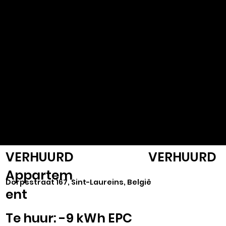
VASTGOED
SELECT
VERHUURD
VERHUURD
Appartem
Dorpsstraat 167, Sint-Laureins, België
ent
Te huur: -9 kWh EPC