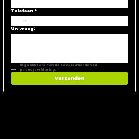
Telefoon
*
Uw vraag:
Ik ga akkoord met de de voorwaarden en 
privacyverklaring
.
*
Verzenden
CONTACT​
Vastgoed Select
Dorpsstraat 169.00.01
9980 Sint-Laureins
GSM
+32 468 44 55 66
Email
info@vastgoedselect.be
BTW BE 0784.631.614
erkend vastgoedmakelaar-bemiddelaar
BIV 511.790
Erkend schatter-expert
005254107252