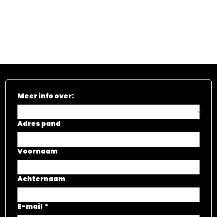
Meer info over:
Adres pand
Voornaam
Achternaam
E-mail
*