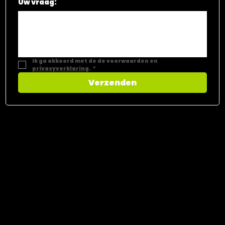
Uw vraag:
Ik ga akkoord met de de voorwaarden en 
privacyverklaring
.
*
Verzenden
CONTACT​
Vastgoed Select
Dorpsstraat 169.00.01
9980 Sint-Laureins
GSM
+32 468 44 55 66
Email
info@vastgoedselect.be
BTW BE 0784.631.614
erkend vastgoedmakelaar-bemiddelaar
BIV 511.790
Erkend schatter-expert
005254107252
Beroepsinstituut van Vastgoedmakelaars (BIV)
Luxemburgstraat 16B te 1000 Brussel (België)
BIV-erkend vastgoedmakelaar-syndicus
BA en borgstelling via NV AXA Belgium (Polisnr. 730.390.160)
FAQ
Bekijk ons
Privacy Beleid
en
Cookie Beleid