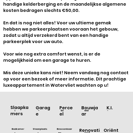
Γ
handige kelderberging en de maandelijkse algemene
kosten bedragen slechts €50,00.
En dat is nog niet alles! Voor uw ultieme gemak
hebben we parkeerplaatsen vooraan het gebouw,
zodat u altijd verzekerd bent van een handige
parkeerplek voor uw auto.
Voor wie nog extra comfort wenst, is er de
mogelijkheid om een garage te huren.
Mis deze unieke kans niet! Neem vandaag nog contact
op voor een bezoek of meer informatie. Dit prachtige
luxeappartement in Watervliet wachten op u!
Slaapka
Bouwja
Garag
Perce
K.I.
1901
-
1
'-
50
mers
ar
e
el
Badkamer
Staanplaats
Bewoonbaar
Renovati
Oriënt