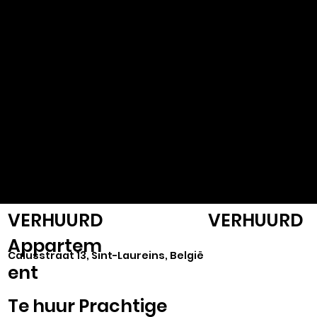
VASTGOED
SELECT
VERHUURD
VERHUURD
Appartem
Calusstraat 13, Sint-Laureins, België
ent
Te huur Prachtige