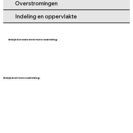
Overstromingen
Indeling en oppervlakte
Bekijk hieronder de virtuele rondleiding:
Bekijk de virtuele rondleiding: