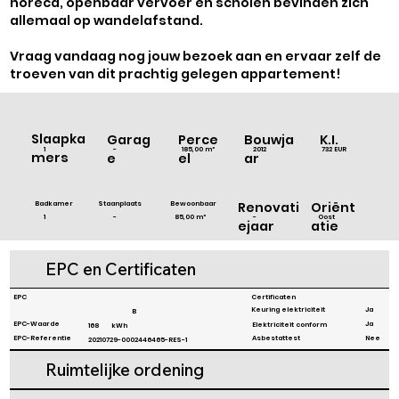
Γ
horeca, openbaar vervoer en scholen bevinden zich
allemaal op wandelafstand.
Vraag vandaag nog jouw bezoek aan en ervaar zelf de
troeven van dit prachtig gelegen appartement!
Slaapka
Bouwja
Garag
Perce
K.I.
2012
732 EUR
1
-
185,00 m²
mers
ar
e
el
Badkamer
Staanplaats
Bewoonbaar
Renovati
Oriënt
-
1
85,00 m²
-
Oost
ejaar
atie
EPC en Certificaten
EPC
Certificaten
Ja
Keuring elektriciteit
B
Ja
EPC-Waarde
Elektriciteit conform
168
kWh
EPC-Referentie
Asbestattest
Nee
20210729-0002446465-RES-1
Ruimtelijke ordening