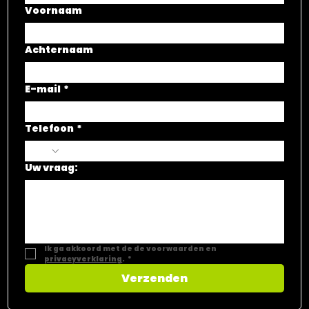
Voornaam
Achternaam
E-mail
*
Telefoon
*
Uw vraag:
Ik ga akkoord met de de voorwaarden en 
privacyverklaring
.
*
Verzenden