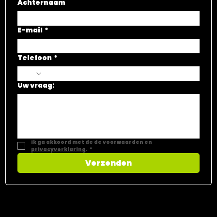
Achternaam
E-mail
*
Telefoon
*
Uw vraag:
Ik ga akkoord met de de voorwaarden en 
privacyverklaring
.
*
Verzenden
CONTACT​
Vastgoed Select