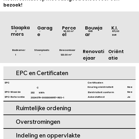
bezoek!
Slaapka
Bouwja
Garag
Perce
K.I.
1961
671,00
2
-
93.00 m²
mers
ar
e
el
EUR
Badkamer
Staanplaats
Bewoonbaar
Renovati
Oriënt
-
1
123.00 m²
-
-
ejaar
atie
EPC en Certificaten
EPC
Certificaten
Nee
Keuring elektriciteit
C
Nee
EPC-Waarde
Elektriciteit conform
232
kWh
EPC-Referentie
Asbestattest
Ja
20240711-0003308957-RES-1
Ruimtelijke ordening
Overstromingen
Indeling en oppervlakte