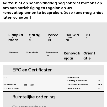
Γ
Aarzel niet en neem vandaag nog contact met ons op
om een bezichtiging te regelen en uw
renovatieplannen te bespreken. Deze kans mag u niet
laten schieten!
Slaapka
Bouwja
Garag
Perce
K.I.
1962
-
2
-
81
mers
ar
e
el
Badkamer
Staanplaats
Bewoonbaar
Renovati
Oriënt
-
1
77
-
-
ejaar
atie
EPC en Certificaten
EPC
Certificaten
Ja
Keuring elektriciteit
Nee
EPC-Waarde
Elektriciteit conform
282
kWh
EPC-Referentie
Asbestattest
Ja
-
Ruimtelijke ordening