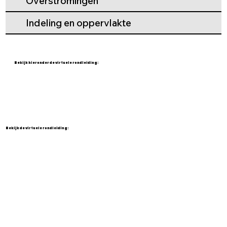
Overstromingen
Indeling en oppervlakte
Bekijk hieronder de virtuele rondleiding:
Bekijk de virtuele rondleiding: