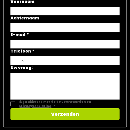
Voornaam
Achternaam
E-mail
*
Telefoon
*
Uw vraag:
Ik ga akkoord met de de voorwaarden en 
privacyverklaring
.
*
Verzenden