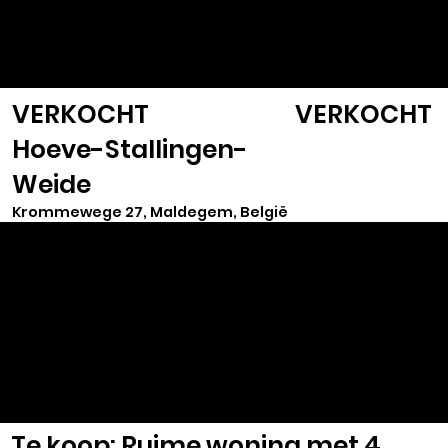
VASTGOED
SELECT
VERKOCHT
VERKOCHT
Hoeve-Stallingen-
Weide
Krommewege 27, Maldegem, België
Te koop: Ruime woning met 4