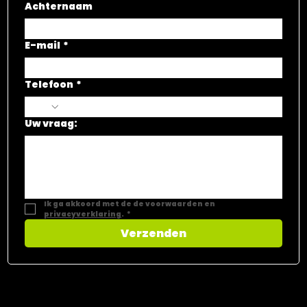
Achternaam
E-mail
*
Telefoon
*
Uw vraag:
Ik ga akkoord met de de voorwaarden en 
privacyverklaring
.
*
Verzenden
CONTACT​
Vastgoed Select