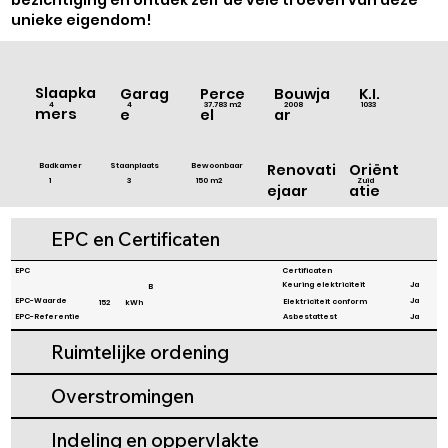
Γ
unieke eigendom!
Slaapka
Bouwja
Garag
Perce
K.I.
2008
1033
4
4
37.783 m2
mers
ar
e
el
Badkamer
Staanplaats
Bewoonbaar
Renovati
Oriënt
3
1
150 m2
Zuid
ejaar
atie
EPC en Certificaten
EPC
Certificaten
Ja
Keuring elektriciteit
B
Ja
EPC-Waarde
Elektriciteit conform
152
kWh
EPC-Referentie
Asbestattest
Ja
Ruimtelijke ordening
Overstromingen
Indeling en oppervlakte