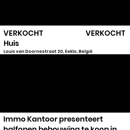
VASTGOED
SELECT
VERKOCHT
VERKOCHT
Huis
Louis van Doornestraat 20, Eeklo, België
Immo Kantoor presenteert
halfopen bebouwing te koop in