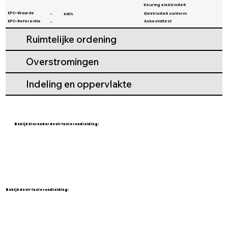
Γ
Keuring elektriciteit
EPC-Waarde
Elektriciteit conform
-
kWh
EPC-Referentie
Asbestattest
-
Ruimtelijke ordening
Overstromingen
Indeling en oppervlakte
Bekijk hieronder de virtuele rondleiding:
Bekijk de virtuele rondleiding: