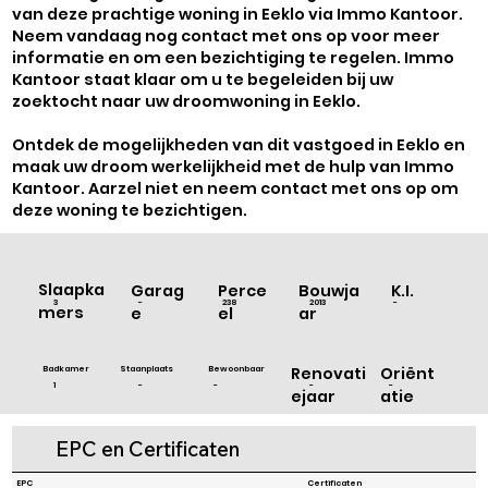
van deze prachtige woning in Eeklo via Immo Kantoor.
Neem vandaag nog contact met ons op voor meer
informatie en om een bezichtiging te regelen. Immo
Kantoor staat klaar om u te begeleiden bij uw
zoektocht naar uw droomwoning in Eeklo.
Ontdek de mogelijkheden van dit vastgoed in Eeklo en
maak uw droom werkelijkheid met de hulp van Immo
Kantoor. Aarzel niet en neem contact met ons op om
deze woning te bezichtigen.
Slaapka
Bouwja
Garag
Perce
K.I.
2013
-
3
-
238
mers
ar
e
el
Badkamer
Staanplaats
Bewoonbaar
Renovati
Oriënt
-
1
-
-
-
ejaar
atie
EPC en Certificaten
EPC
Certificaten