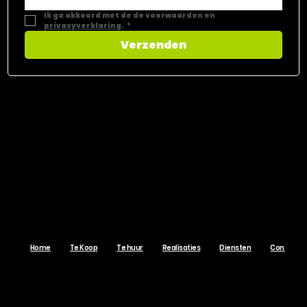
Ik ga akkoord met de de voorwaarden en 
privacyverklaring
.
*
Verzenden
CONTACT​
Vastgoed Select
Dorpsstraat 169.00.01
9980 Sint-Laureins
GSM
+32 468 44 55 66
Email
info@vastgoedselect.be
BTW BE 0784.631.614
erkend vastgoedmakelaar-bemiddelaar
BIV 511.790
Erkend schatter-expert
005254107252
Beroepsinstituut van Vastgoedmakelaars (BIV)
Luxemburgstraat 16B te 1000 Brussel (België)
BIV-erkend vastgoedmakelaar-syndicus
BA en borgstelling via NV AXA Belgium (Polisnr. 730.390.160)
FAQ
Bekijk ons
Privacy Beleid
en
Cookie Beleid
Home
Te Koop
Te huur
Realisaties
Diensten
Contact
VastgoedSelect.be © 2017 Alle rechten voorbehouden.