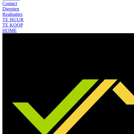
Contact
Diensten
Realisaties
TE HUUR
TE KOOP
HOME