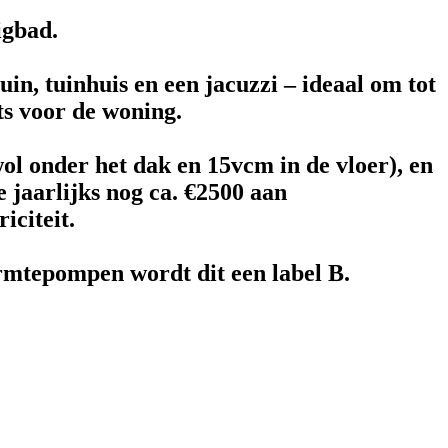
Γ
Γ
igbad.
in, tuinhuis en een jacuzzi – ideaal om tot
ts voor de woning.
ol onder het dak en 15vcm in de vloer), en
 jaarlijks nog ca. €2500 aan
iciteit.
rmtepompen wordt dit een label B.