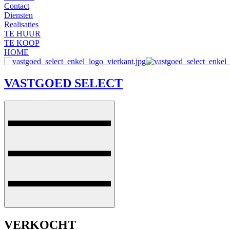
Contact
Diensten
Realisaties
TE HUUR
TE KOOP
HOME
VASTGOED SELECT
VERKOCHT