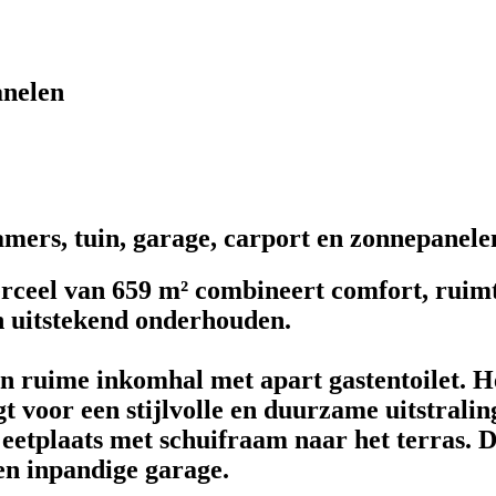
nelen
rs, tuin, garage, carport en zonnepanele
eel van 659 m² combineert comfort, ruimte e
n uitstekend onderhouden.
 ruime inkomhal met apart gastentoilet. Het
t voor een stijlvolle en duurzame uitstraling
 eetplaats met schuifraam naar het terras. D
en inpandige garage.