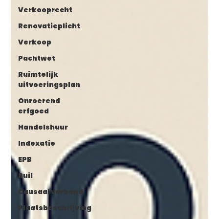
Verkooprecht
Renovatieplicht
Verkoop
Pachtwet
Ruimtelijk
uitvoeringsplan
Onroerend
erfgoed
Handelshuur
Indexatie
EPB
Ruil
Causaal verband
Plaatsbeschrijving