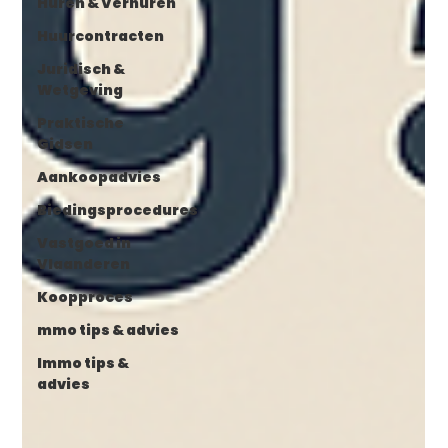
Huren & Verhuren
Huurcontracten
Juridisch &
Wetgeving
Praktische
Gidsen
Aankoopadvies
Biedingsprocedures
Vastgoed in
Vlaanderen
Koopproces
mmo tips & advies
Immo tips &
advies