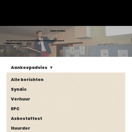
VASTGOED
SELECT
Immo nieuws
Vindt hieronder het recentste nieuws uit de vastgoed wereld.
Veel leesplezier
Aankoopadvies
Alle berichten
Syndic
Verhuur
EPC
Asbestattest
Huurder