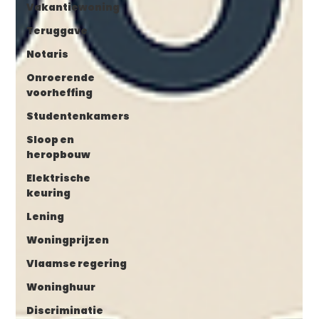
Vakantiewoning
Teruggave
Notaris
Onroerende
voorheffing
Studentenkamers
Sloop en
heropbouw
Elektrische
keuring
Lening
Woningprijzen
Vlaamse regering
Woninghuur
Discriminatie