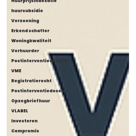
Huurprijsindexatie
huursubsidie
Verzoening
Erkend schatter
Woningkwaliteit
Verhuurder
Postinterventiedossier
VME
Registratierecht
Postinterventiedossier
Opzegbrief huur
VLABEL
Investeren
Compromis