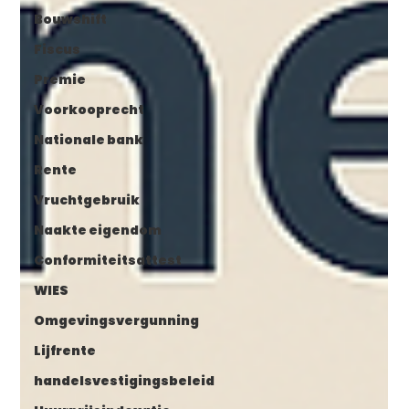
Bouwshift
Fiscus
Premie
Voorkooprecht
Nationale bank
Rente
Vruchtgebruik
Naakte eigendom
Conformiteitsattest
WIES
Omgevingsvergunning
Lijfrente
handelsvestigingsbeleid