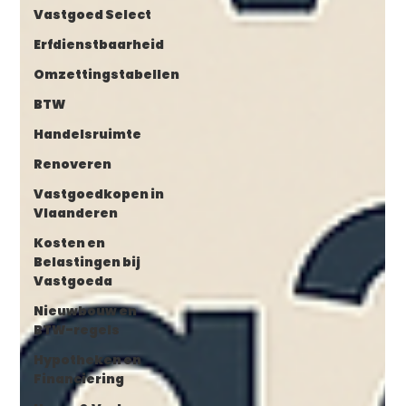
Vastgoed Select
Erfdienstbaarheid
Omzettingstabellen
BTW
Handelsruimte
Renoveren
Vastgoedkopen in
Vlaanderen
Kosten en
Belastingen bij
Vastgoeda
Nieuwbouw en
BTW-regels
Hypotheken en
Financiering