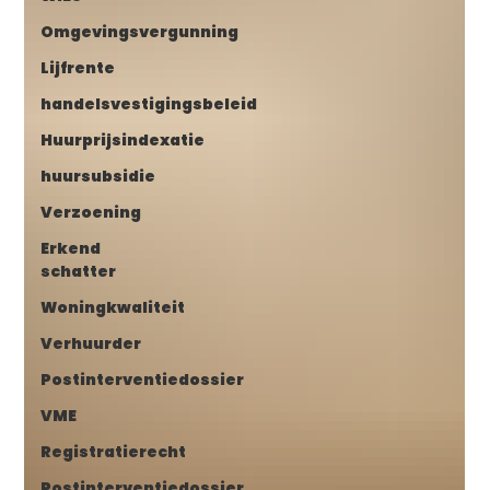
Omgevingsvergunning
Lijfrente
handelsvestigingsbeleid
Huurprijsindexatie
huursubsidie
Verzoening
Erkend
schatter
Woningkwaliteit
Verhuurder
Postinterventiedossier
VME
Registratierecht
Postinterventiedossier