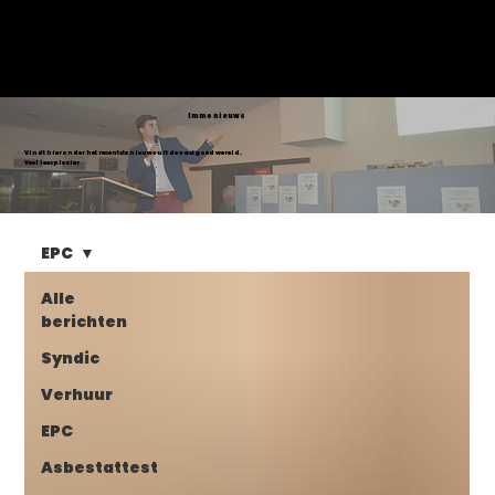
VASTGOED
SELECT
Immo nieuws
Vindt hieronder het recentste nieuws uit de vastgoed wereld.
Veel leesplezier
EPC
Alle
berichten
Syndic
Verhuur
EPC
Asbestattest