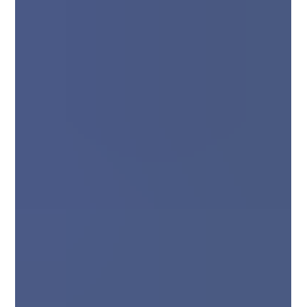
Belangrijk nieuws voor verhuurders: EPC-plicht
uitgebreid naar verhuur zonder publiciteit Recente
wetswijzigingen hebben de...