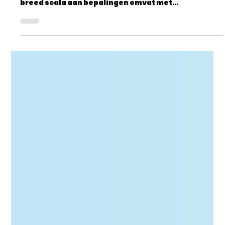
Douglas Van Tomme
2 minuten om te lezen
Vlaamse regering keurt tal van
wijzigingen goed op vlak van
energie
De Vlaamse regering heeft onlangs het
Energiebesluit IX definitief goedgekeurd, wat een
breed scala aan bepalingen omvat met
betrekking...