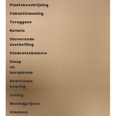
Plaatsbeschrijving
Vakantiewoning
Teruggave
Notaris
Onroerende
voorheffing
Studentenkamers
Sloop
en
heropbouw
Elektrische
keuring
Lening
Woningprijzen
Vlaamse