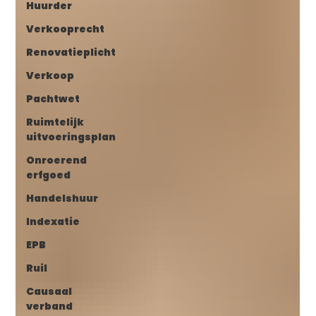
Huurder
Verkooprecht
Renovatieplicht
Verkoop
Pachtwet
Ruimtelijk
uitvoeringsplan
Onroerend
erfgoed
Handelshuur
Indexatie
EPB
Ruil
Causaal
verband