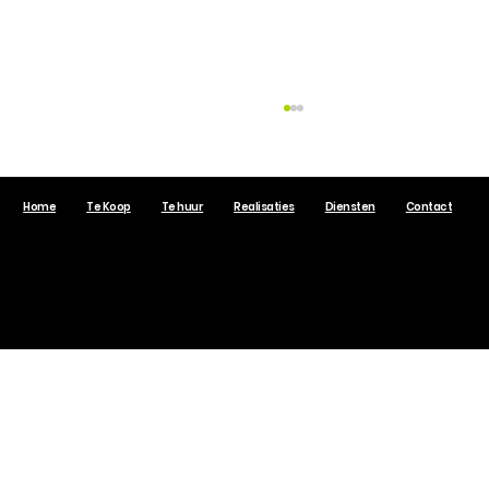
Home
Te Koop
Te huur
Realisaties
Diensten
Contact
VastgoedSelect.be © 2017 Alle rechten voorbehouden.
Hoe verloopt een professionele
schatting van uw woning?