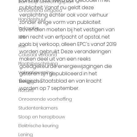
pand te huur werd aangeboden met 
Ruimtelijk uitvoeringsplan
publiciteit. Vanaf nu geldt deze 
Onroerend erfgoed
verplichting echter ook voor verhuur 
Handelshuur
zonder enige vorm van publiciteit. 
Indexatie
Bovendien moeten bij het vestigen van 
een recht van erfpacht of opstal, net 
EPB
zoals bij verkoop, alleen EPC's vanaf 2019 
Ruil
worden gebruikt. Deze veranderingen 
Causaal verband
maken deel uit van een reeks 
Plaatsbeschrijving
goedgekeurde energiewijzigingen die 
Vakantiewoning
gisteren zijn gepubliceerd in het 
Belgisch Staatsblad en van kracht 
Teruggave
worden op 7 september.
Notaris
Onroerende voorheffing
Studentenkamers
Sloop en heropbouw
Elektrische keuring
Lening