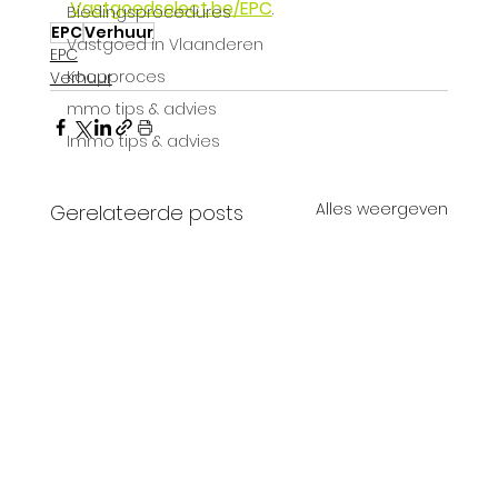
Vastgoedselect.be/EPC
.
Biedingsprocedures
EPC
Verhuur
Vastgoed in Vlaanderen
EPC
Koopproces
Verhuur
mmo tips & advies
Immo tips & advies
Alles weergeven
Gerelateerde posts