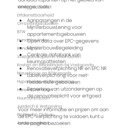
energie, zoals:
Vastgoed Select
Erfdienstbaarheid
Aanpassingen in de 
Omzettingstabellen
MijnVerbouwLening voor 
BTW
appartementsgebouwen
Handelsruimte
Open data over EPC-gegevens
MijnVerbouwBegeleiding
Renoveren
Centrale databank van 
Vastgoedkopen in Vlaanderen
keuringsattesten
Kosten en Belastingen bij Vastgoeda
Renovatieverplichting NR en EPC NR
Nieuwbouw en BTW-regels
Labelverplichting voor niet-
Hypotheken en Financiering
residentiële gebouwen
Beperking van uitzonderingen op 
Huren & Verhuren
de renovatieplicht voor erfgoed
Huurcontracten
Juridisch & Wetgeving
Voor meer informatie en prijzen om aan 
Praktische Gidsen
de EPC-verplichting te voldoen, kunt u 
onze pagina bezoeken: 
Aankoopadvies