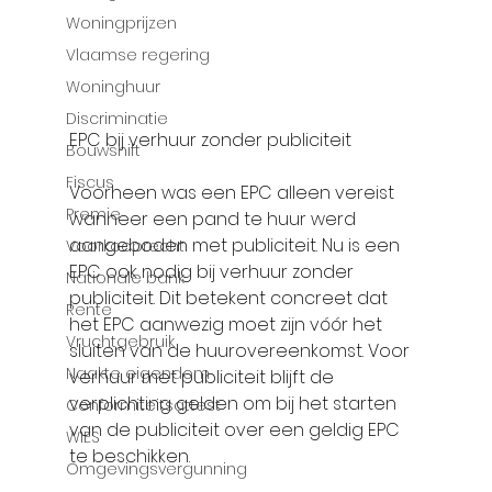
Woningprijzen
Vlaamse regering
Woninghuur
Discriminatie
EPC bij verhuur zonder publiciteit
Bouwshift
Fiscus
Voorheen was een EPC alleen vereist 
Premie
wanneer een pand te huur werd 
aangeboden met publiciteit. Nu is een 
Voorkooprecht
EPC ook nodig bij verhuur zonder 
Nationale bank
publiciteit. Dit betekent concreet dat 
Rente
het EPC aanwezig moet zijn vóór het 
Vruchtgebruik
sluiten van de huurovereenkomst. Voor 
Naakte eigendom
verhuur met publiciteit blijft de 
verplichting gelden om bij het starten 
Conformiteitsattest
van de publiciteit over een geldig EPC 
WIES
te beschikken.
Omgevingsvergunning