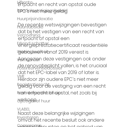
Γ
Lijfrente
Erfpacht en recht van opstal: oude 
handelsvestigingsbeleid
EPC's niet meer geldig
Huurprijsindexatie
De recente wetswijzigingen bevestigen 
huursubsidie
dat bij het vestigen van een recht van 
Verzoening
erfpacht of opstal een 
Erkend schatter
energieprestatiecertificaat residentiële 
gebouwen vanaf 2019 vereist is. 
Woningkwaliteit
Aangezien deze vestigingen ook onder 
Verhuurder
de renovatieplicht vallen, is het cruciaal 
Postinterventiedossier
dat het EPC-label van 2019 of later is. 
VME
Hierdoor zijn oudere EPC's niet meer 
Registratierecht
geldig voor de vestiging van een recht 
van erfpacht of opstal, net zoals bij 
Postinterventiedossier
verkoop.
Opzegbrief huur
VLABEL
Naast deze belangrijke wijzigingen 
Investeren
omvat het recente besluit ook andere 
Compromis
aandachtspunten op het gebied van 