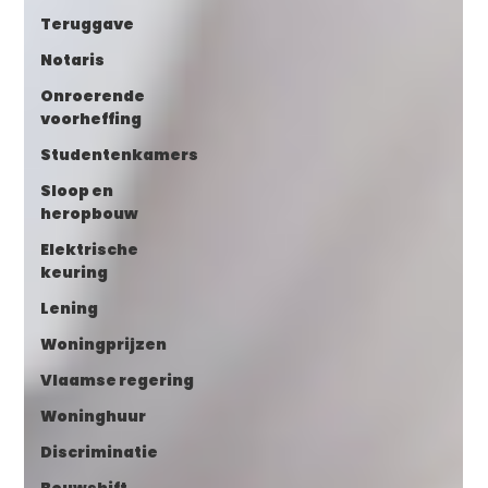
Teruggave
Notaris
Onroerende
voorheffing
Studentenkamers
Sloop en
heropbouw
Elektrische
keuring
Lening
Woningprijzen
Vlaamse regering
Woninghuur
Discriminatie