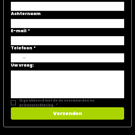
Voornaam
Achternaam
E-mail
*
Telefoon
*
Uw vraag:
Ik ga akkoord met de de voorwaarden en 
privacyverklaring
.
*
Verzenden