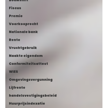
Bouwshift
Fiscus
Premie
Voorkooprecht
Nationale bank
Rente
Vruchtgebruik
Naakte eigendom
Conformiteitsattest
WIES
Omgevingsvergunning
Lijfrente
handelsvestigingsbeleid
Huurprijsindexatie