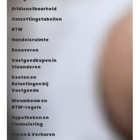
Erfdienstbaarheid
Omzettingstabellen
BTW
Handelsruimte
Renoveren
Vastgoedkopen in
Vlaanderen
Kosten en
Belastingen bij
Vastgoeda
Nieuwbouw en
BTW-regels
Hypotheken en
Financiering
Huren & Verhuren