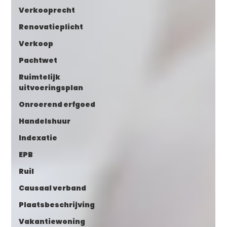
Verkooprecht
Renovatieplicht
Verkoop
Pachtwet
Ruimtelijk
uitvoeringsplan
Onroerend erfgoed
Handelshuur
Indexatie
EPB
Ruil
Causaal verband
Plaatsbeschrijving
Vakantiewoning