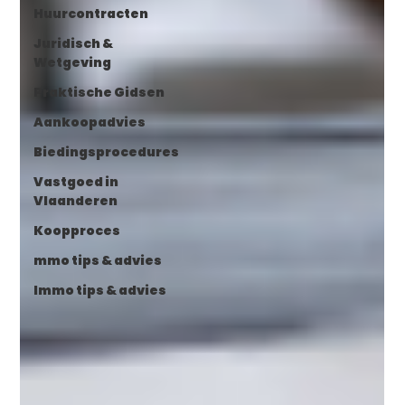
Huurcontracten
Juridisch &
Wetgeving
Praktische Gidsen
Aankoopadvies
Biedingsprocedures
Vastgoed in
Vlaanderen
Koopproces
mmo tips & advies
Immo tips & advies