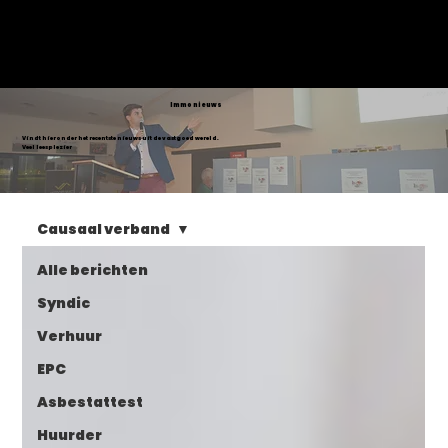
VASTGOED
SELECT
Immo nieuws
Vindt hieronder het recentste nieuws uit de vastgoed wereld.
Veel leesplezier
Causaal verband
Alle berichten
Syndic
Verhuur
EPC
Asbestattest
Huurder