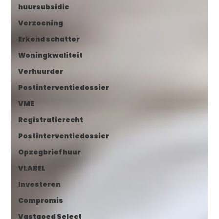
huursubsidie
Verzoening
Erkend schatter
Woningkwaliteit
Verhuurder
Postinterventiedossier
VME
Registratierecht
Postinterventiedossier
Opzegbrief huur
VLABEL
Investeren
Compromis
Vastgoed Select