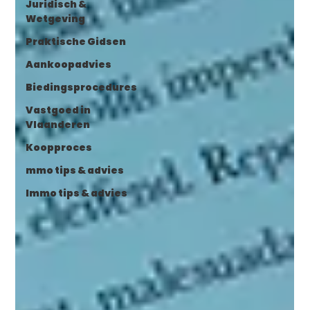
Juridisch &
Wetgeving
Praktische Gidsen
Aankoopadvies
Biedingsprocedures
Vastgoed in
Vlaanderen
Koopproces
mmo tips & advies
Immo tips & advies