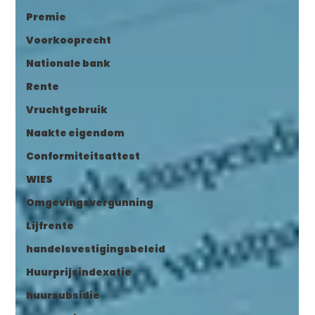
Premie
Voorkooprecht
Nationale bank
Rente
Vruchtgebruik
Naakte eigendom
Conformiteitsattest
WIES
Omgevingsvergunning
Lijfrente
handelsvestigingsbeleid
Huurprijsindexatie
huursubsidie