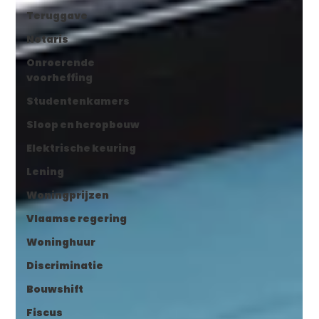
Teruggave
Notaris
Onroerende
voorheffing
Studentenkamers
Sloop en heropbouw
Elektrische keuring
Lening
Woningprijzen
Vlaamse regering
Woninghuur
Discriminatie
Bouwshift
Fiscus