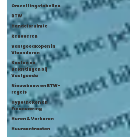
Omzettingstabellen
BTW
Handelsruimte
Renoveren
Vastgoedkopen in
Vlaanderen
Kosten en
Belastingen bij
Vastgoeda
Nieuwbouw en BTW-
regels
Hypotheken en
Financiering
Huren & Verhuren
Huurcontracten