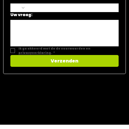
Telefoon
*
Uw vraag:
Ik ga akkoord met de de voorwaarden en 
privacyverklaring
.
*
Verzenden
CONTACT​
Vastgoed Select
Dorpsstraat 169.00.01
9980 Sint-Laureins
GSM
+32 468 44 55 66
Email
info@vastgoedselect.be
BTW BE 0784.631.614
erkend vastgoedmakelaar-bemiddelaar
BIV 511.790