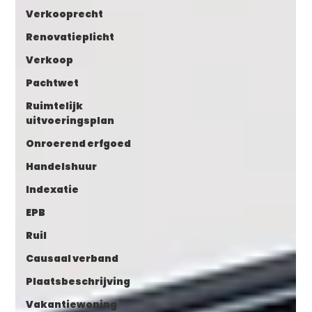
Verkooprecht
Renovatieplicht
Verkoop
Pachtwet
Ruimtelijk
uitvoeringsplan
Onroerend erfgoed
Handelshuur
Indexatie
EPB
Ruil
Causaal verband
Plaatsbeschrijving
Vakantiewoning