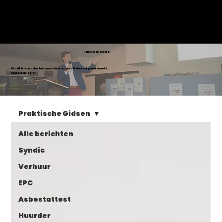
VASTGOED
SELECT
Immo nieuws
Vindt hieronder het recentste nieuws uit de vastgoed wereld.
Veel leesplezier
Praktische Gidsen
Alle berichten
Syndic
Verhuur
EPC
Asbestattest
Huurder