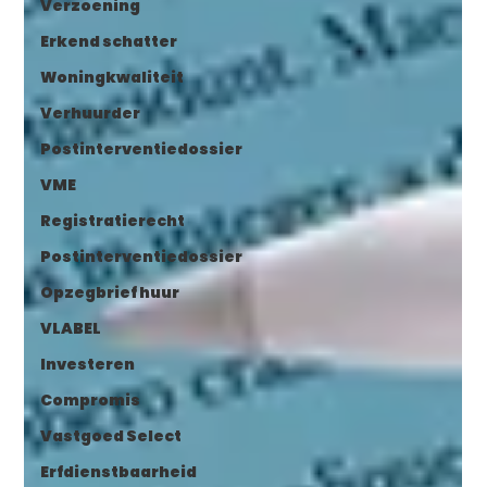
Verzoening
Erkend schatter
Woningkwaliteit
Verhuurder
Postinterventiedossier
VME
Registratierecht
Postinterventiedossier
Opzegbrief huur
VLABEL
Investeren
Compromis
Vastgoed Select
Erfdienstbaarheid