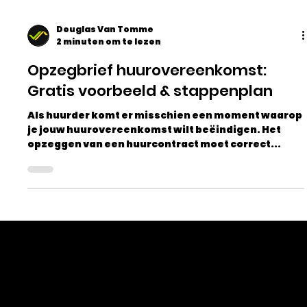
Douglas Van Tomme
2 minuten om te lezen
Opzegbrief huurovereenkomst:
Gratis voorbeeld & stappenplan
Als huurder komt er misschien een moment waarop
je jouw huurovereenkomst wilt beëindigen. Het
opzeggen van een huurcontract moet correct...
Welkom bij Vastgoed Select: uw bron voor het laatste nieuws en de meest recente ontwikkelingen op het
gebied van vastgoed.
Of u nu een ervaren investeerder, een vastgoedprofessional of gewoon geïnteresseerd bent in de wereld van onroerend goed,
hier vindt u alle informatie die u nodig heeft om op de hoogte te blijven van de nieuwigheden in de vastgoedsector.
Ons toegewijde team van vastgoedmakelaars houdt de vinger aan de pols en volgt de laatste trends en innovaties op de voet.