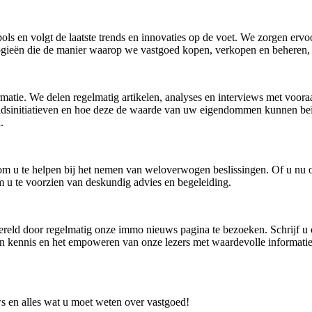
s en volgt de laatste trends en innovaties op de voet. We zorgen ervoo
gieën die de manier waarop we vastgoed kopen, verkopen en beheren,
tie. We delen regelmatig artikelen, analyses en interviews met vooraan
idsinitiatieven en hoe deze de waarde van uw eigendommen kunnen beïn
.
om u te helpen bij het nemen van weloverwogen beslissingen. Of u nu o
om u te voorzien van deskundig advies en begeleiding.
ereld door regelmatig onze immo nieuws pagina te bezoeken. Schrijf u o
an kennis en het empoweren van onze lezers met waardevolle informati
 en alles wat u moet weten over vastgoed!