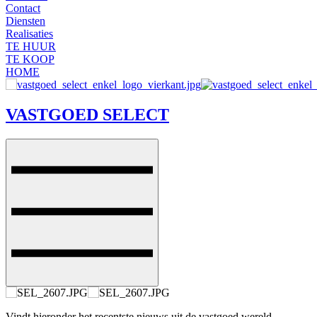
Contact
Diensten
Realisaties
TE HUUR
TE KOOP
HOME
VASTGOED SELECT
Vindt hieronder het recentste nieuws uit de vastgoed wereld.