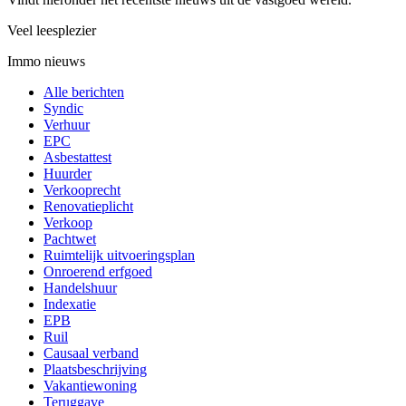
Veel leesplezier
Immo nieuws
Alle berichten
Syndic
Verhuur
EPC
Asbestattest
Huurder
Verkooprecht
Renovatieplicht
Verkoop
Pachtwet
Ruimtelijk uitvoeringsplan
Onroerend erfgoed
Handelshuur
Indexatie
EPB
Ruil
Causaal verband
Plaatsbeschrijving
Vakantiewoning
Teruggave