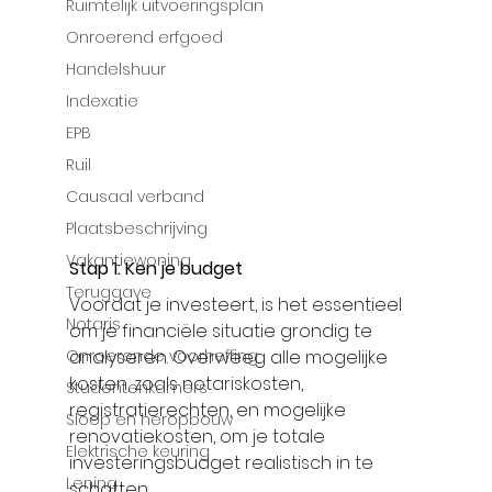
Ruimtelijk uitvoeringsplan
Onroerend erfgoed
Handelshuur
Indexatie
EPB
Ruil
Causaal verband
Plaatsbeschrijving
Vakantiewoning
Stap 1: Ken je budget
Teruggave
Voordat je investeert, is het essentieel 
Notaris
om je financiële situatie grondig te 
analyseren. Overweeg alle mogelijke 
Onroerende voorheffing
kosten, zoals notariskosten, 
Studentenkamers
registratierechten, en mogelijke 
Sloop en heropbouw
renovatiekosten, om je totale 
Elektrische keuring
investeringsbudget realistisch in te 
Lening
schatten.