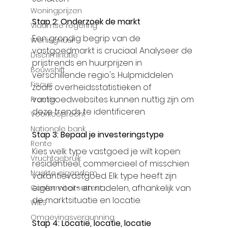
Woningprijzen
Stap 2: Onderzoek de markt
Vlaamse regering
Een grondig begrip van de 
Woninghuur
vastgoedmarkt is cruciaal. Analyseer de 
Discriminatie
prijstrends en huurprijzen in 
Bouwshift
verschillende regio's. Hulpmiddelen 
Fiscus
zoals overheidsstatistieken of 
vastgoedwebsites kunnen nuttig zijn om 
Premie
deze trends te identificeren.
Voorkooprecht
Nationale bank
Stap 3: Bepaal je investeringstype
Rente
Kies welk type vastgoed je wilt kopen: 
Vruchtgebruik
residentieel, commercieel of misschien 
Naakte eigendom
vakantievastgoed. Elk type heeft zijn 
eigen voor- en nadelen, afhankelijk van 
Conformiteitsattest
de marktsituatie en locatie.
WIES
Omgevingsvergunning
Stap 4: Locatie, locatie, locatie