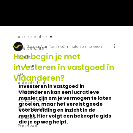
VASTGOED
SELECT
Alle berichten
Douglas Van Tomme
2 minuten om te lezen
Alle berichten
Hoe begin je met
Syndic
investeren in vastgoed in
Verhuur
EPC
Vlaanderen?
Asbestattest
Investeren in vastgoed in 
Huurder
Vlaanderen kan een lucratieve 
manier zijn om je vermogen te laten 
Verkooprecht
groeien, maar het vereist goede 
Renovatieplicht
voorbereiding en inzicht in de 
markt. Hier volgt een beknopte gids 
Verkoop
die je op weg helpt.
Pachtwet