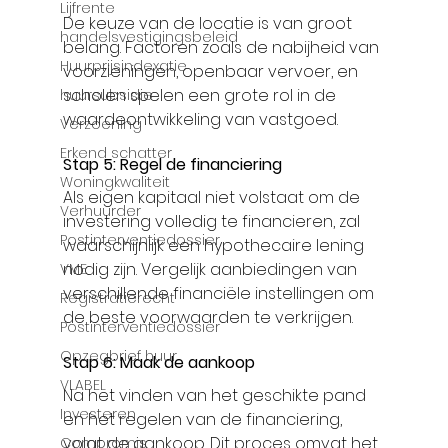
Γ
Lijfrente
De keuze van de locatie is van groot 
handelsvestigingsbeleid
belang. Factoren zoals de nabijheid van 
Huurprijsindexatie
voorzieningen, openbaar vervoer, en 
scholen spelen een grote rol in de 
huursubsidie
waardeontwikkeling van vastgoed.
Verzoening
Erkend schatter
Stap 5: Regel de financiering
Woningkwaliteit
Als eigen kapitaal niet volstaat om de 
Verhuurder
investering volledig te financieren, zal 
Postinterventiedossier
waarschijnlijk een hypothecaire lening 
nodig zijn. Vergelijk aanbiedingen van 
VME
verschillende financiële instellingen om 
Registratierecht
de beste voorwaarden te verkrijgen.
Postinterventiedossier
Opzegbrief huur
Stap 6: Maak de aankoop
VLABEL
Na het vinden van het geschikte pand 
Investeren
en het regelen van de financiering, 
volgt de aankoop. Dit proces omvat het 
Compromis