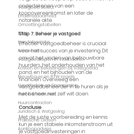
ondertekenen van een 
Vastgoed Select
koopovereenkomst en later de 
Erfdienstbaarheid
notariële akte.
Omzettingstabellen
Stap 7: Beheer je vastgoed
BTW
Handelsruimte
Effectief vastgoedbeheer is cruciaal 
voor het succes van je investering. Dit 
Renoveren
omvat het vinden van betrouwbare 
Vastgoedkopen in Vlaanderen
huurders, het onderhouden van het 
Kosten en Belastingen bij Vastgoeda
pand, en het bijhouden van de 
Nieuwbouw en BTW-regels
financiën. Overweeg een 
Hypotheken en Financiering
vastgoedbeheerder in te huren als je 
het beheer niet zelf wilt doen.
Huren & Verhuren
Huurcontracten
Conclusie
Juridisch & Wetgeving
Met de juiste voorbereiding en kennis 
Praktische Gidsen
kun je een stabiele inkomstenstroom uit 
Aankoopadvies
je vastgoedinvesteringen in 