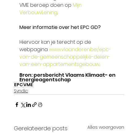
VME beroep doen op 
Mijn 
VerbouwLening
. 
Meer informatie over het EPC GD?
Hiervoor kan je terecht op de 
webpagina 
www.vlaanderen.be/epc-
van-de-gemeenschappelijke-delen-
van-een-appartementsgebouw
.
Bron: persbericht Vlaams Klimaat- en 
Energieagentschap
EPC
VME
Syndic
Alles weergeven
Gerelateerde posts