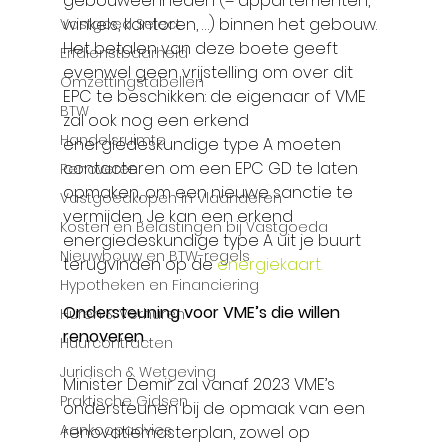
Γ
gebouweenheden (= appartementen, 
winkels, kantoren, …) binnen het gebouw. 
Vastgoed Select
Het betalen van deze boete geeft 
Erfdienstbaarheid
evenwel geen vrijstelling om over dit 
Omzettingstabellen
EPC te beschikken: de eigenaar of VME 
BTW
zal ook nog een erkend 
Handelsruimte
energiedeskundige type A moeten 
contacteren om een EPC GD te laten 
Renoveren
opmaken, om een nieuwe sanctie te 
Vastgoedkopen in Vlaanderen
vermijden. Je kan een erkend 
Kosten en Belastingen bij Vastgoeda
energiedeskundige type A uit je buurt 
Nieuwbouw en BTW-regels
terugvinden op de 
energiekaart. 
Hypotheken en Financiering
Ondersteuning voor VME’s die willen 
Huren & Verhuren
renoveren 
Huurcontracten
Juridisch & Wetgeving
Minister Demir zal vanaf 2023 VME’s 
Praktische Gidsen
ondersteunen bij de opmaak van een 
Aankoopadvies
renovatiemasterplan, zowel op 