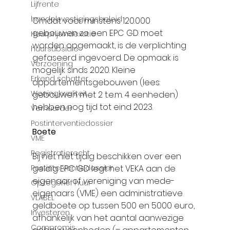
Lijfrente
handelsvestigingsbeleid
Omdat voor minstens 120.000 
gebouwen zo een EPC GD moet 
Huurprijsindexatie
worden opgemaakt, is de verplichting 
huursubsidie
gefaseerd ingevoerd. De opmaak is 
Verzoening
mogelijk sinds 2020. Kleine 
Erkend schatter
appartementsgebouwen (lees: 
Woningkwaliteit
gebouwen met 2 t.e.m. 4 eenheden) 
hebben nog tijd tot eind 2023.
Verhuurder
Postinterventiedossier
Boete 
VME
Registratierecht
Bij het niet tijdig beschikken over een 
Postinterventiedossier
geldig EPC GD legt het VEKA aan de 
eigenaar of vereniging van mede-
Opzegbrief huur
eigenaars (VME) een administratieve 
VLABEL
geldboete op tussen 500 en 5000 euro, 
Investeren
afhankelijk van het aantal aanwezige 
Compromis