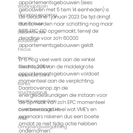
appartementsgebouwen (lees: 
Woningprijzen
gebouwen met 5 t.e.m. 14 eenheden) is 
Vlaamse regering
de deadline 1 januari 2023. De tijd dringt 
Woninghuur
dus. Er werden naar schatting nog maar 
11.815 EPC GD opgemaakt, terwijl de 
Discriminatie
deadline voor zo’n 60.000 
Bouwshift
appartementsgebouwen geldt. 
Fiscus
Premie
Er is nog veel werk aan de winkel. 
Slechts 20% van de middelgrote 
Voorkooprecht
appartementsgebouwen voldoet 
Nationale bank
momenteel aan de verplichting. 
Rente
Daarbovenop zijn de 
Vruchtgebruik
energiedeskundigen die instaan voor 
Naakte eigendom
de opmaak van zo’n EPC momenteel 
overbevraagd. Heel wat VME’s en 
Conformiteitsattest
eigenaars riskeren dus een boete 
WIES
omdat ze niet tijdig actie hebben 
Omgevingsvergunning
ondernomen.  