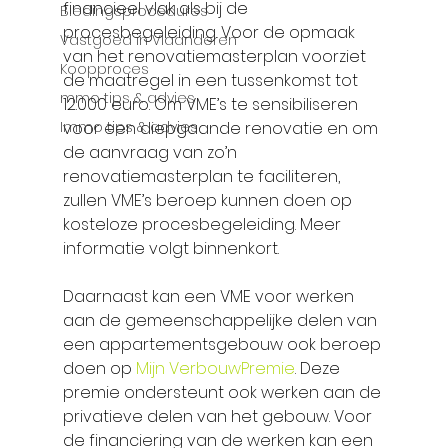
financieel vlak als bij de 
Biedingsprocedures
procesbegeleiding. Voor de opmaak 
Vastgoed in Vlaanderen
van het renovatiemasterplan voorziet 
Koopproces
de maatregel in een tussenkomst tot 
mmo tips & advies
12.000 euro. Om VME’s te sensibiliseren 
Immo tips & advies
voor een diepgaande renovatie en om 
de aanvraag van zo’n 
renovatiemasterplan te faciliteren, 
zullen VME’s beroep kunnen doen op 
kosteloze procesbegeleiding. Meer 
informatie volgt binnenkort. 
Daarnaast kan een VME voor werken 
aan de gemeenschappelijke delen van 
een appartementsgebouw ook beroep 
doen op 
Mijn VerbouwPremie
. Deze 
premie ondersteunt ook werken aan de 
privatieve delen van het gebouw. Voor 
de financiering van de werken kan een 