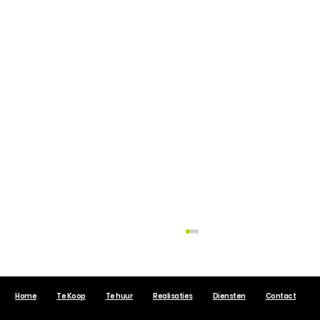
Home
Te Koop
Te huur
Realisaties
Diensten
Contact