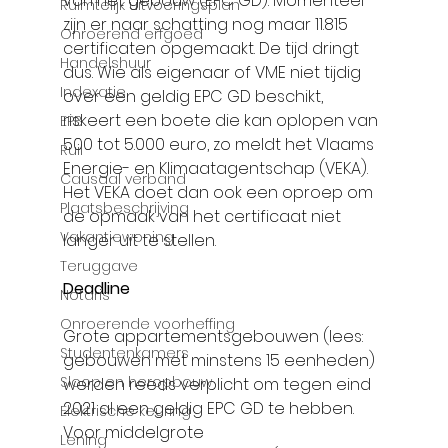
van het gebouw (EPC GD). Momenteel 
Ruimtelijk uitvoeringsplan
zijn er naar schatting nog maar 11.815 
Onroerend erfgoed
certificaten opgemaakt. De tijd dringt 
Handelshuur
dus. Wie als eigenaar of VME niet tijdig 
Indexatie
over een geldig EPC GD beschikt, 
riskeert een boete die kan oplopen van 
EPB
500 tot 5.000 euro, zo meldt het Vlaams 
Ruil
Energie- en Klimaatagentschap (VEKA). 
Causaal verband
Het VEKA doet dan ook een oproep om 
Plaatsbeschrijving
de opmaak van het certificaat niet 
Vakantiewoning
langer uit te stellen.
Teruggave
Deadline  
Notaris
Onroerende voorheffing
Grote appartementsgebouwen (lees: 
Studentenkamers
gebouwen met minstens 15 eenheden) 
Sloop en heropbouw
werden reeds verplicht om tegen eind 
2021 al een geldig EPC GD te hebben. 
Elektrische keuring
Voor middelgrote 
Lening