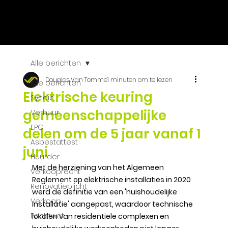
VASTGOED
SELECT
Alle berichten
Douglas Van Tomme
1 minuten om te lezen
Alle berichten
Elektrische keuring
Syndic
gemeenschappelijke
Verhuur
EPC
delen om de 5 jaar vanaf 1
Asbestattest
juni
Huurder
Met de herziening van het Algemeen 
Verkooprecht
Reglement op elektrische installaties in 2020 
Renovatieplicht
werd de definitie van een 'huishoudelijke 
Verkoop
installatie' aangepast, waardoor technische 
Pachtwet
lokalen van residentiële complexen en 