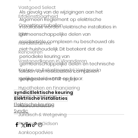
Vastgoed Select
Als gevolg van de wijzigingen aan het 
Erfdienstbaarheid
Algemeen Reglement op elektrische 
Omzettingstabellen
installaties worden elektrische installaties in 
gemeenschappelijke delen van 
BTW
residentiële complexen nu beschouwd als 
Handelsruimte
niet-huishoudelijk. Dit betekent dat de 
Renoveren
periodieke keuring van 
Vastgoedkopen in Vlaanderen
gemeenschappelijke delen en technische 
Kosten en Belastingen bij Vastgoeda
lokalen van residentiële complexen 
gelijkgesteld wordt op 5 jaar.
Nieuwbouw en BTW-regels
Hypotheken en Financiering
syndic
Elektische keuring
Huren & Verhuren
Elektrische installaties
Elektrische keuring
Huurcontracten
Syndic
Juridisch & Wetgeving
Praktische Gidsen
Aankoopadvies