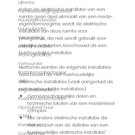
Γ
Lijfrente
Indien de elektrische installatie van een 
handelsvestigingsbeleid
ruimte geen deel uitmaakt van een mede-
Huurprijsindexatie
eigendomsregime, wordt de elektrische 
huursubsidie
installatie van deze ruimte voor 
Verzoening
privégebruik, die niet wordt gebruikt voor 
zakelijke activiteiten, beschouwd als een 
Erkend schatter
huishoudelijke installatie.
Woningkwaliteit
Verhuurder
Niettemin worden de volgende installaties 
Postinterventiedossier
beschouwd als niet-huishoudelijke 
VME
elektrische installaties (vaak aangeduid als 
niet-huishoudelijke installaties):
Registratierecht
Gemeenschappelijke delen en 
Postinterventiedossier
technische lokalen van een residentieel 
Opzegbrief huur
complex
VLABEL
Elke andere elektrische installatie die 
Investeren
niet voldoet aan de definitie van een 
huishoudelijke elektrische installatie."
Compromis