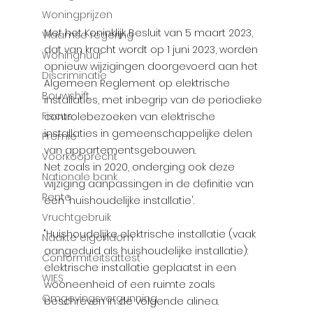
Woningprijzen
Met het Koninklijk Besluit van 5 maart 2023, 
Vlaamse regering
dat van kracht wordt op 1 juni 2023, worden 
Woninghuur
opnieuw wijzigingen doorgevoerd aan het 
Discriminatie
Algemeen Reglement op elektrische 
Bouwshift
installaties, met inbegrip van de periodieke 
Fiscus
controlebezoeken van elektrische 
installaties in gemeenschappelijke delen 
Premie
van appartementsgebouwen.
Voorkooprecht
Net zoals in 2020, onderging ook deze 
Nationale bank
wijziging aanpassingen in de definitie van 
Rente
een 'huishoudelijke installatie'.
Vruchtgebruik
"Huishoudelijke elektrische installatie (vaak 
Naakte eigendom
aangeduid als huishoudelijke installatie): 
Conformiteitsattest
elektrische installatie geplaatst in een 
WIES
wooneenheid of een ruimte zoals 
Omgevingsvergunning
beschreven in de volgende alinea.