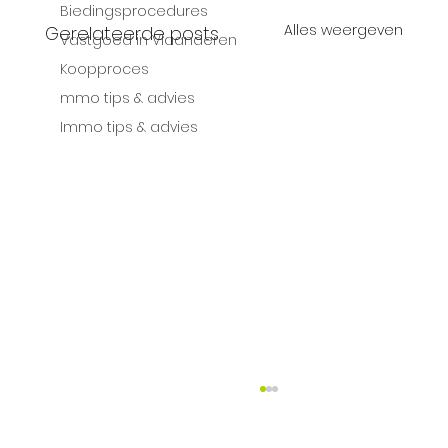
Biedingsprocedures
Alles weergeven
Gerelateerde posts
Vastgoed in Vlaanderen
Koopproces
mmo tips & advies
Immo tips & advies