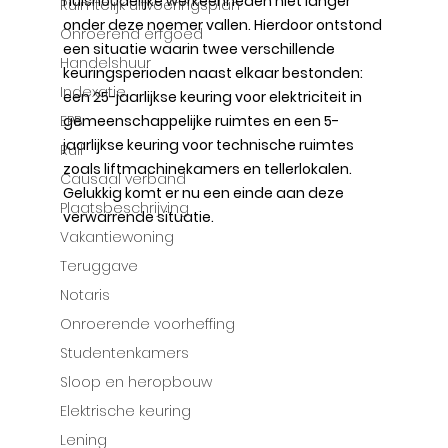
huishoudelijke werkeenheden niet langer 
Ruimtelijk uitvoeringsplan
onder deze noemer vallen. Hierdoor ontstond 
Onroerend erfgoed
een situatie waarin twee verschillende 
Handelshuur
keuringsperioden naast elkaar bestonden: 
Indexatie
een 25-jaarlijkse keuring voor elektriciteit in 
EPB
gemeenschappelijke ruimtes en een 5-
jaarlijkse keuring voor technische ruimtes 
Ruil
zoals liftmachinekamers en tellerlokalen. 
Causaal verband
Gelukkig komt er nu een einde aan deze 
Plaatsbeschrijving
verwarrende situatie.
Vakantiewoning
Teruggave
Notaris
Onroerende voorheffing
Studentenkamers
Sloop en heropbouw
Elektrische keuring
Lening