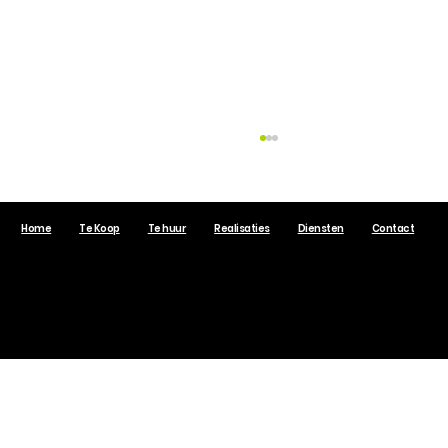
Home
Te Koop
Te huur
Realisaties
Diensten
Contact
VastgoedSelect.be © 2017 Alle rechten voorbehouden.
De Impact van de Elektronische
Aanwezigheidsregistratie op
Syndici en VME's