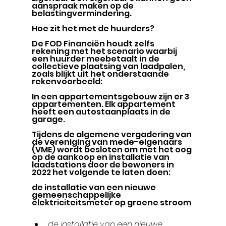
Γ
aanspraak maken op de 
belastingvermindering.
Hoe zit het met de huurders?
De FOD Financiën houdt zelfs 
rekening met het scenario waarbij 
een huurder meebetaalt in de 
collectieve plaatsing van laadpalen, 
zoals blijkt uit het onderstaande 
rekenvoorbeeld:
In een appartementsgebouw zijn er 3 
appartementen. Elk appartement 
heeft een autostaanplaats in de 
garage.
Tijdens de algemene vergadering van 
de vereniging van mede-eigenaars 
(VME) wordt besloten om met het oog 
op de aankoop en installatie van 
laadstations door de bewoners in 
2022 het volgende te laten doen:
de installatie van een nieuwe 
gemeenschappelijke 
elektriciteitsmeter op groene stroom
de installatie van een nieuwe 