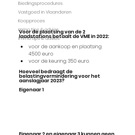
Biedingsprocedures
Vastgoed in Vlaanderen
Koopproces
mmo tips & advies
Voor de plaatsing van de 2 
laadstations betaalt de VME in 2022:
Immo tips & advies
voor de aankoop en plaatsing: 
4.500 euro
voor de keuring: 350 euro.
Hoeveel bedraagt de 
belastingvermindering voor het 
aanslagjaar 2023?
Eigenaar 1
Eigenaar 2 en eigenaar 3 kunnen geen 