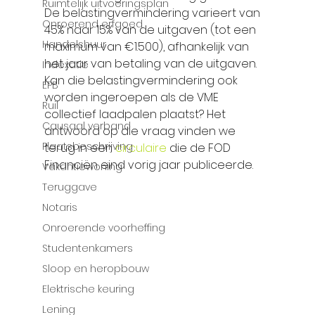
Ruimtelijk uitvoeringsplan
De belastingvermindering varieert van 
Onroerend erfgoed
45% naar 15% van de uitgaven (tot een 
Handelshuur
maximum van €1.500), afhankelijk van 
het jaar van betaling van de uitgaven. 
Indexatie
Kan die belastingvermindering ook 
EPB
worden ingeroepen als de VME 
Ruil
collectief laadpalen plaatst? Het 
Causaal verband
antwoord op die vraag vinden we 
Plaatsbeschrijving
terug in een 
circulaire 
die de FOD 
Financiën eind vorig jaar publiceerde.
Vakantiewoning
Teruggave
Notaris
Onroerende voorheffing
Studentenkamers
Sloop en heropbouw
Elektrische keuring
Lening