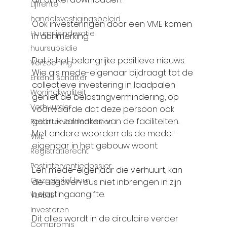
Lijfrente
handelsvestigingsbeleid
Ook investeringen door een VME komen 
Huurprijsindexatie
in aanmerking.
huursubsidie
Dat is het belangrijke positieve nieuws. 
Verzoening
Wie als mede-eigenaar bijdraagt tot de 
Erkend schatter
collectieve investering in laadpalen 
Woningkwaliteit
geniet de belastingvermindering, op 
Verhuurder
voorwaarde dat deze persoon ook 
gebruik zal maken van de faciliteiten. 
Postinterventiedossier
Met andere woorden: als de mede-
VME
eigenaar in het gebouw woont.
Registratierecht
Postinterventiedossier
Een mede-eigenaar die verhuurt, kan 
Opzegbrief huur
de uitgaven dus niet inbrengen in zijn 
belastingaangifte.
VLABEL
Investeren
Dit alles wordt in de circulaire verder 
Compromis