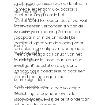
In dit artikel focussen we op de situatie 
Woningprijzen
in mede-eigendom. Ook daarbij is 
Vlaamse regering
echter belangrijk om in het 
Woninghuur
achterhoofd te houden dat er wel wat 
Discriminatie
voorwaarden verbonden zijn aan de 
belastingvermindering. Zo moet de 
Bouwshift
laadpaal in of in de onmiddellijke 
Fiscus
nabijheid liggen van de woning waar 
Premie
de belastingplichtige zijn woonplaats 
Voorkooprecht
heeft gevestigd op 1 januari van het 
Nationale bank
aanslagjaar. Het moet gaan om een 
‘intelligent’ laadstation op groene 
Rente
stroom, dat is goedgekeurd door een 
Vruchtgebruik
erkend keuringsorganisme.
Naakte eigendom
Conformiteitsattest
In de circulaire kan je een volledige 
WIES
toelichting terugvinden over alle 
voorwaarden. Je kan de tekst onderaan 
Omgevingsvergunning
dit artikel downloaden.