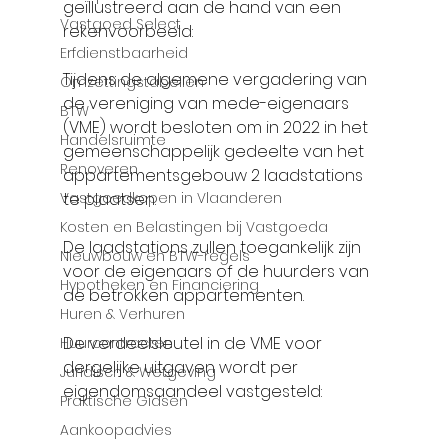
geïllustreerd aan de hand van een 
Vastgoed Select
rekenvoorbeeld:
Erfdienstbaarheid
Tijdens de algemene vergadering van 
Omzettingstabellen
de vereniging van mede-eigenaars 
BTW
(VME) wordt besloten om in 2022 in het 
Handelsruimte
gemeenschappelijk gedeelte van het 
Renoveren
appartementsgebouw 2 laadstations 
Vastgoedkopen in Vlaanderen
te plaatsen.
Kosten en Belastingen bij Vastgoeda
De laadstations zullen toegankelijk zijn 
Nieuwbouw en BTW-regels
voor de eigenaars of de huurders van 
Hypotheken en Financiering
de betrokken appartementen.
Huren & Verhuren
De verdeelsleutel in de VME voor 
Huurcontracten
dergelijke uitgaven wordt per 
Juridisch & Wetgeving
eigendomsaandeel vastgesteld:
Praktische Gidsen
Aankoopadvies