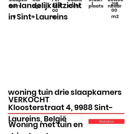
en landelijk uitzicht
1
1
218,
459,
mers
age
ceel
mers
plaats
nbaar
00
00
in Sint-Laureins
m2
4
1
m²
woning tuin drie slaapkamers
VERKOCHT
Kloosterstraat 4, 9988 Sint-
Laureins, België
Bekijken
Woning met tuin en