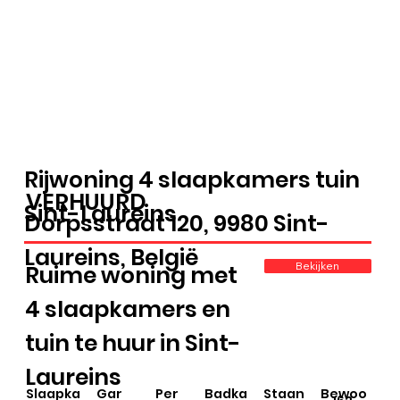
Rijwoning 4 slaapkamers tuin
VERHUURD
Sint-Laureins
Dorpsstraat 120, 9980 Sint-
Laureins, België
Bekijken
Ruime woning met
4 slaapkamers en
tuin te huur in Sint-
Laureins
Staan
Slaapka
Gar
Per
Badka
Bewoo