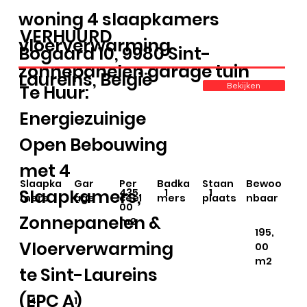
woning 4 slaapkamers
VERHUURD
vloerverwarming
Bogaard 10, 9980 Sint-
zonnepanelen garage tuin
Laureins, België
Bekijken
Te Huur:
Energiezuinige
Open Bebouwing
met 4
Staan
Slaapka
Gar
Per
Badka
Bewoo
Slaapkamers,
435,
1
1
plaats
mers
age
ceel
mers
nbaar
00
Zonnepanelen &
m2
195,
Vloerverwarming
00
m2
te Sint-Laureins
(EPC A)
1
4