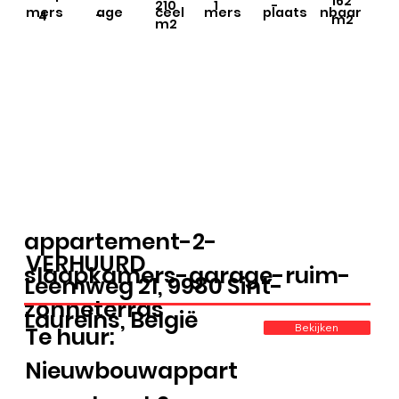
162
210
1
-
plaats
mers
age
ceel
mers
nbaar
-
4
m2
m2
appartement-2-
VERHUURD
slaapkamers-garage-ruim-
Leemweg 21, 9980 Sint-
zonneterras
Laureins, België
Bekijken
Te huur:
Nieuwbouwappart