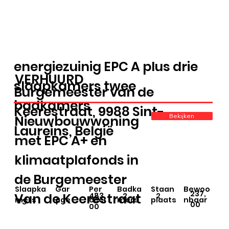
Γ
energiezuinig EPC A plus drie
VERHUURD
slaapkamers twee
Burgemeester van de
badkamers
Keerestraat, 9988 Sint-
Bekijken
Nieuwbouwwoning
Laureins, België
met EPC A+ en
klimaatplafonds in
de Burgemeester
Staan
Slaapka
Gar
Per
Badka
Bewoo
237,
Van de Keerestraat
483,
2
2
plaats
mers
age
ceel
mers
nbaar
1
3
00
00