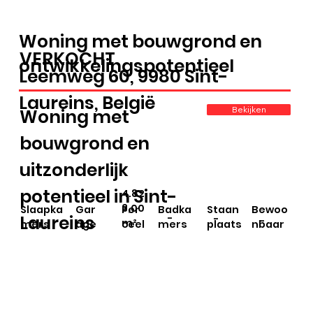
Woning met bouwgrond en
VERKOCHT
ontwikkelingspotentieel
Leemweg 60, 9980 Sint-
Laureins, België
Bekijken
Woning met
bouwgrond en
uitzonderlijk
potentieel in Sint-
4.82
3,00
Slaapka
Gar
Per
Badka
Staan
Bewoo
Laureins
-
-
-
-
-
m²
mers
age
ceel
mers
plaats
nbaar