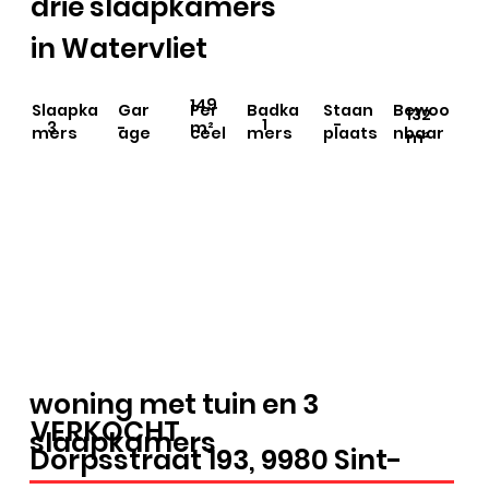
drie slaapkamers
in Watervliet
149
Slaapka
Gar
Per
Badka
Staan
Bewoo
132
1
-
3
-
m²
mers
age
ceel
mers
plaats
nbaar
m²
woning met tuin en 3
VERKOCHT
slaapkamers
Dorpsstraat 193, 9980 Sint-