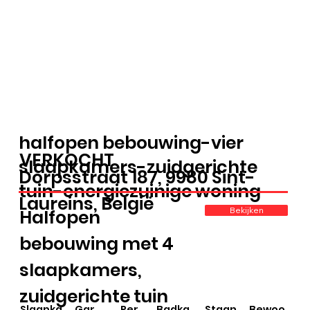
halfopen bebouwing-vier
VERKOCHT
slaapkamers-zuidgerichte
Dorpsstraat 187, 9980 Sint-
tuin-energiezuinige woning
Laureins, België
Bekijken
Halfopen
bebouwing met 4
slaapkamers,
zuidgerichte tuin
Slaapka
Gar
Per
Badka
Staan
Bewoo