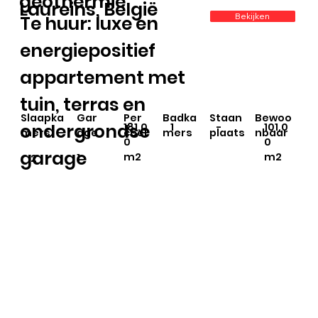
geothermie
Laureins, België
Bekijken
Te huur: luxe en
energiepositief
appartement met
tuin, terras en
Staan
Slaapka
Gar
Per
Badka
Bewoo
ondergrondse
181,0
1
-
101,0
plaats
mers
age
ceel
mers
nbaar
0
0
garage
m2
m2
1
2