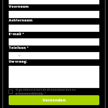
Voornaam
Achternaam
E-mail
*
Telefoon
*
Uw vraag:
Ik ga akkoord met de de voorwaarden en 
privacyverklaring
.
*
Verzenden