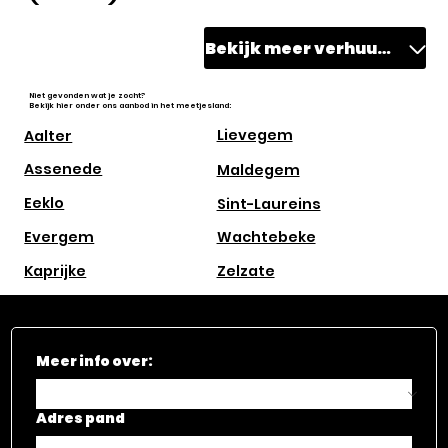
Bekijk meer verhuurd
Niet gevonden wat je zocht?
Bekijk hier onder ons aanbod in het meetjesland:
Lievegem
Aalter
Assenede
Maldegem
Eeklo
Sint-Laureins
Evergem
Wachtebeke
Kaprijke
Zelzate
Meer info over:
Adres pand