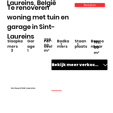
Laureins, België
Bekijken
Te renoveren
woning met tuin en
garage in Sint-
Laureins
398,
Slaapka
Gar
Per
Badka
Staan
Bewoo
192,
1
1
00
mers
age
ceel
mers
plaats
nbaar
00
3
1
m²
m²
Bekijk meer verkocht
Verhuurd Sint-Laureins