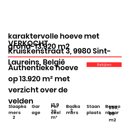
karaktervolle hoeve met
VERKOCHT
grond-13.920 m2
Kruiskenstraat 3, 9980 Sint-
Laureins, België
Bekijken
Authentieke hoeve
op 13.920 m² met
verzicht over de
velden
13.9
Slaapka
Gar
Per
Badka
Staan
Bewoo
280,
2
20
mers
age
ceel
mers
plaats
nbaar
00
2
m²
m2