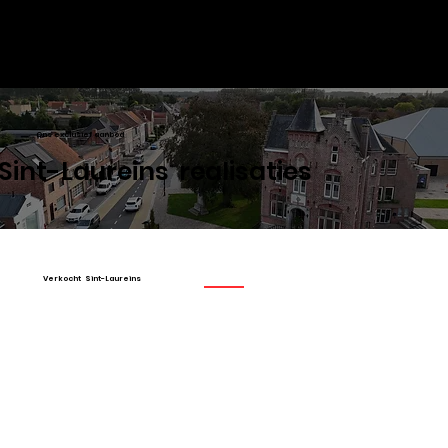
VASTGOED
SELECT
Ons exclusief aanbod
Sint-Laureins realisaties
Verkocht Sint-Laureins