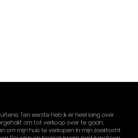
tenis. Ten eerste heb ik er heel lang over 
oorgehakt om tot verkoop over te gaan, 
 om mijn huis te verkopen. In mijn zoektocht 
Toen Douglas op bezoek kwam, had ik meteen 