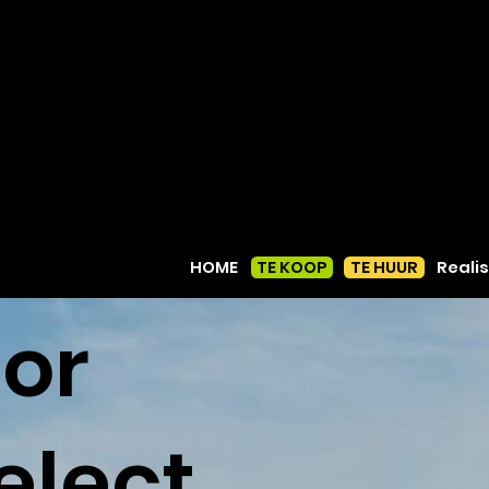
+32
468
44 55
66
Reali
HOME
TE KOOP
TE HUUR
or
elect