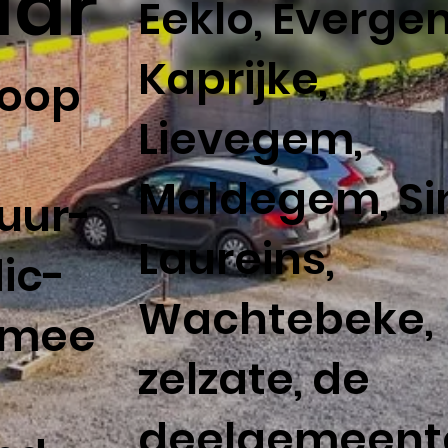
aar
Eeklo, Everge
Kaprijke,
koop
Lievegem,
Maldegem, Si
uur-
Laureins,
ic-
Wachtebeke,
tmee
zelzate, de
-
deelgemeent