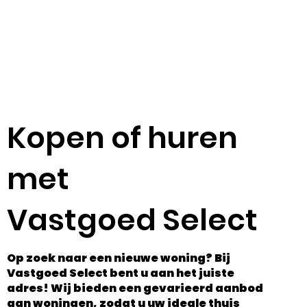
Kopen of huren
met
Vastgoed Select
Op zoek naar een nieuwe woning? Bij
Vastgoed Select bent u aan het juiste
adres! Wij bieden een gevarieerd aanbod
aan woningen, zodat u uw ideale thuis