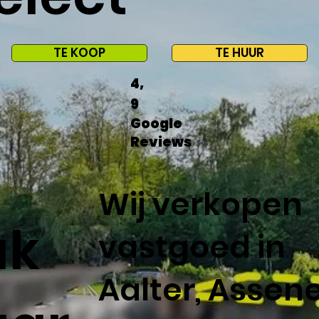
TE KOOP
TE HUUR
4,
9
Google
Reviews
Wij verkopen
ak
vastgoed in
Aalter, Assen