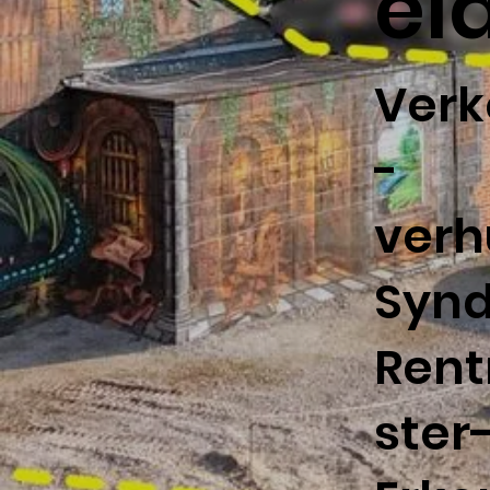
el
Ver
-
verh
Synd
Ren
ster