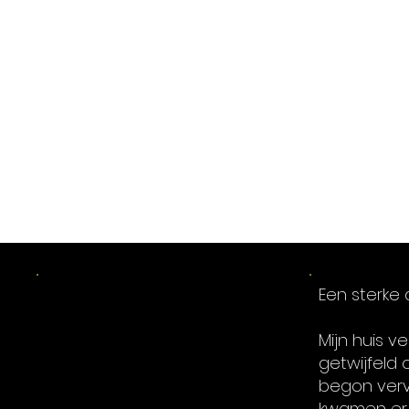
Leen Van De
Een sterke 
Voorde
Mijn huis v
getwijfeld 
begon vervo
kwamen er 