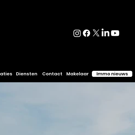
info@va
stgoedse
lect.be
saties
Immo nieuws
Diensten
Contact
Makelaar