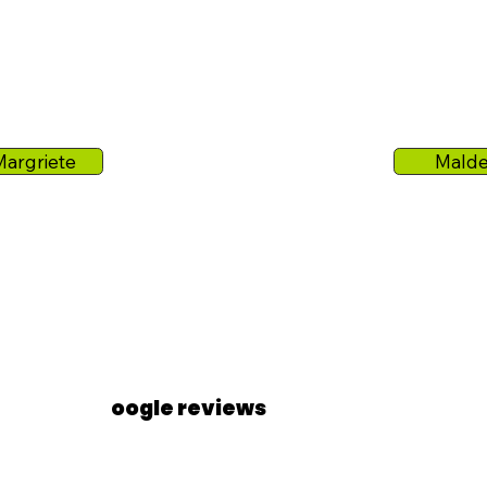
Margriete
Mald
oogle reviews