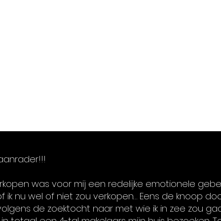
aanrader!!!

erkopen was voor mij een redelijke emotionele gebeur
of ik nu wel of niet zou verkopen… Eens de knoop d
lgens de zoektocht naar met wie ik in zee zou gaan
in totaal een 4-tal makelaars mijn huis bezoeken. 