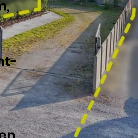
m,
nt-
en