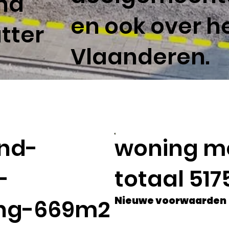
nd
en ook over h
tter
Vlaanderen.
nd-
woning m
-
totaal 51
Nieuwe voorwaarden
ng-669m2