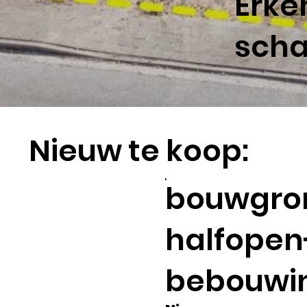
Erke
scha
Nieuw te koop:
bouwgro
halfopen
bebouwi