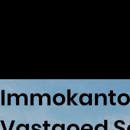
Immokanto
Vastgoed S