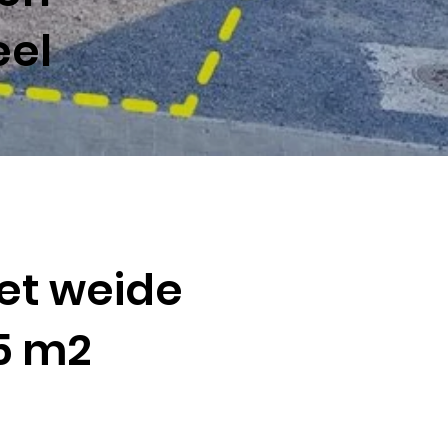
eel
et weide
75 m2